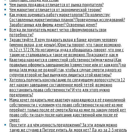
Чем рынок продавца отличается от рынка покупателя?
Чем маркетинг отличается от экономической теории?
Как нужно оценивать работу маркетологов? По количеству:
Составленных маркетинговых планов? Проведенных исследований?
Заработанных для фирмы денег? Освоенных денег?
Всегда ли покупатель может четко сформулировать свои
потребности?
Здравствуйте. Я хочу подарить вклад в банке другому человеку
(именно вклад, а не деньги). Юристы говорят, что такое возможно,
гл.32 ст.572 ГК. Но нотариусы, куда я обращалась, говорят, что они с
таким не сталкивались и такое не возможно. Подскажите, как м
Квартира находится в совместной собственности(муж+жена).Как
правильно оформить завещание/ия (совместное или от каждого?) на
внука (для мужа-не родной) так, чтобы в случае смерти одного из
супругов второй не был вынужден лишиться этой квартиры?
Хотелось получить консультацию по следующему вопросу:спустя 12
лет нахожу завещание составленное моей тетей ,возможно
восстановить права собственности? И что для этого нужно
предпринять?
Мама хочет подарить мне квартиру,находящуюся в её единоличной
собственности с условием,что право собственности на неё ко мне
перейдёт только после её смерти.Когда ко мне по закону перей дет
право собс-ти сразу после напсания дарственной или после её
смерт
Простите, а в чём ценность предложения? За эти деньги можно
такую же студию в Питере купить. Ах, моря нет? Да, из-за 2-3 недель