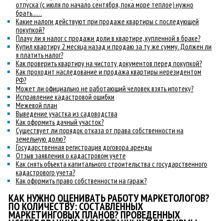
отпуска (с июля по начало сентября, пока море теплое) нужно
брать...…
Какие налоги действуют при продаже квартиры с последующей
покупкой?
Плачу ли я налог с продажи доли в квартире, купленной в браке?
Купил квартиру 2 месяца назад и продаю за ту же сумму. Должен ли
я платить налог?
Как проверить квартиру на чистоту документов перед покупкой?
Как проходит наследование и продажа квартиры нерезидентом
РФ?
Может ли официально не работающий человек взять ипотеку?
Исправление кадастровой ошибки
Межевой план
Выведение участка из садоводства
Как оформить дачный участок?
Существует ли порядок отказа от права собственности на
земельную долю?
Государственная регистрация договора аренды
Отзыв заявления о кадастровом учете
Как снять объекта капитального строительства с государственного
кадастрового учета?
Как оформить право собственности на гараж?
КАК НУЖНО ОЦЕНИВАТЬ РАБОТУ МАРКЕТОЛОГОВ?
ПО КОЛИЧЕСТВУ: СОСТАВЛЕННЫХ
МАРКЕТИНГОВЫХ ПЛАНОВ? ПРОВЕДЕННЫХ