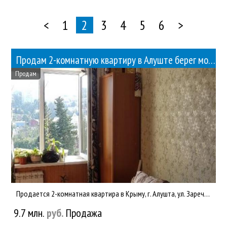
<
1
2
3
4
5
6
>
Продам 2-комнатную квартиру в Алуште берег моря
Продам
Продается 2-комнатная квартира в Крыму, г. Алушта, ул. Заречная, 10. Общ. пл.53 кв.м, 5/5. Балкон. Современный...
9.7 млн.
руб.
Продажа