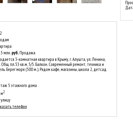
Прос
Дат
2
одам
артира
.5 млн.
руб.
Продажа
одается 3-комнатная квартира в Крыму, г. Алушта, ул. Ленина,
. Общ. пл.53 кв.м, 5/5. Балкон. Современный ремонт, техника и
ль. Берег моря (500 м.). Рядом кафе, магазины, школа 2, детсад.
этаж 5 этажного дома
2
 м
 улицу
казать телефон