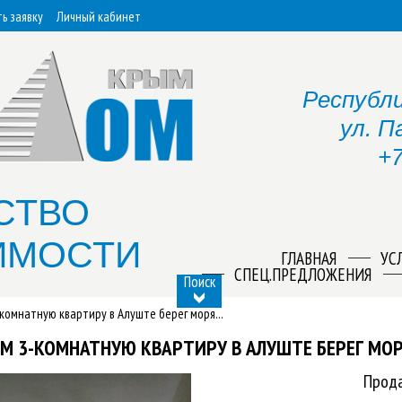
ь заявку
Личный кабинет
Республи
ул. П
+7
СТВО
ИМОСТИ
ГЛАВНАЯ
УС
СПЕЦ.ПРЕДЛОЖЕНИЯ
Поиск
комнатную квартиру в Алуште берег моря...
М 3-КОМНАТНУЮ КВАРТИРУ В АЛУШТЕ БЕРЕГ МО
Прода