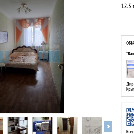
12.5 
ОБЪ
"Ва
Дире
Кры
Всег