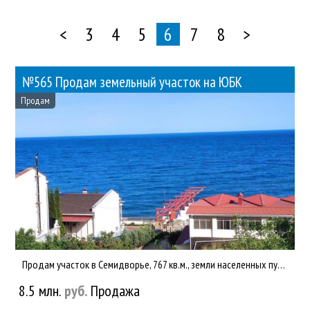
<
3
4
5
6
7
8
>
№565 Продам земельный участок на ЮБК
Продам
Продам участок в Семидворье, 767 кв.м., земли населенных пунктов, размещение дачных и садовых домов.100 м от м...
8.5 млн.
руб.
Продажа