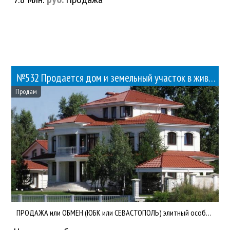
№532 Продается дом и земельный участок в живописном месте Киева
Продам
ПРОДАЖА или ОБМЕН (ЮБК или СЕВАСТОПОЛЬ) элитный особняк 550 кв.м. в Конча-Заспе на берегу реки Козинка Участо...