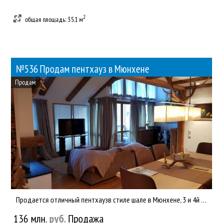
2
общая площадь: 35.1 м
№536 Продам пентхауз в Мюнхене
Продам
Продается отличный пентхаузв стиле шале в Мюнхене, 3 и 4й этажи, лифт в квартиру, юго-восток, вид на горы и оз...
136 млн.
руб.
Продажа