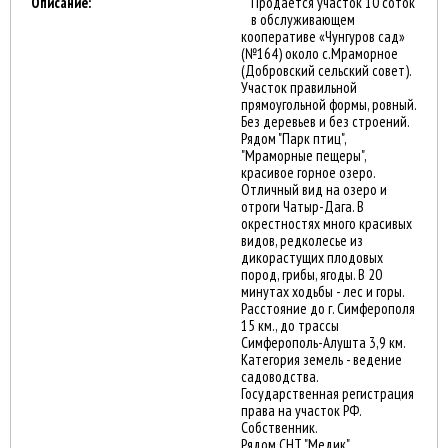
Описание:
Продается участок 10 соток
в обслуживающем
кооперативе «Чунгуров сад»
(№164) около с.Мраморное
(Добровский сельский совет).
Участок правильной
прямоугольной формы, ровный.
Без деревьев и без строений.
Рядом "Парк птиц",
"Мраморные пещеры",
красивое горное озеро.
Отличный вид на озеро и
отроги Чатыр-Дага. В
окрестностях много красивых
видов, редколесье из
дикорастущих плодовых
пород, грибы, ягоды. В 20
минутах ходьбы - лес и горы.
Расстояние до г. Симферополя
15 км., до трассы
Симферополь-Алушта 3,9 км.
Категория земель - ведение
садоводства.
Государственная регистрация
права на участок РФ.
Собственник.
Рядом СНТ "Медик",