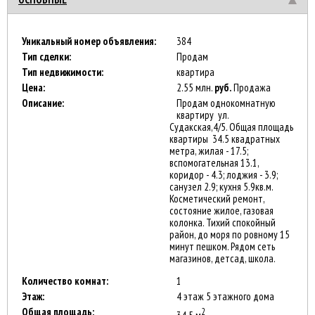
Уникальный номер объявления:
384
Тип сделки:
Продам
Тип недвижимости:
квартира
Цена:
2.55 млн.
руб.
Продажа
Описание:
Продам однокомнатную
квартиру ул.
Судакская,4/5. Общая площадь
квартиры 34.5 квадратных
метра, жилая - 17.5;
вспомогательная 13.1,
коридор - 4.3; лоджия - 3.9;
санузел 2.9; кухня 5.9кв.м.
Косметический ремонт,
состояние жилое, газовая
колонка. Тихий спокойный
район, до моря по ровному 15
минут пешком. Рядом сеть
магазинов, детсад, школа.
Количество комнат:
1
Этаж:
4 этаж 5 этажного дома
Общая площадь:
2