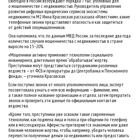
Ежегодно в России возбуждают порядка 7 тыс. уголовных дел
о мошенничестве с недвижимостью. Руководитель управления
развития цифровых юридических сервисов экосистемы
недвижимости М2 Инна Красовская рассказала «Известиям», какие
телефонные звонки представляют опасность и как защититься
от действий злоумышленников.
Она напомнила, что, по данным МВД России, за последние два года
количество случаев мошенничества с недвижимостью в стране
выросло на 15−20%.
«Мошенники активно применяют технологии социального
инжиниринга, длительное время “обрабатывая” жертву.
Преступники могут представиться сотрудниками различных
ведомств — от ФСБ и прокуратуры до Центробанка и Пенсионного
фонда», — уточнила Красовская.
Если поступил звонок от некого уполномоченного лица, эксперт
посоветовала узнать о нем всю информацию — фамилию, имя,
а также полное название организации и отдела, затем прекратить
звонок и проверить эти данные по официальным контактам
ведомства.
«Кроме того, преступники уже освоили такие современные
технологии, как подмена лица и голоса при общении по телефону
или в мессенджерах. Аферисты притворяются знакомым или даже
близким человеком жертвы, чтобы, например, убедить человека
перевести полученные деньги за недвижимость или предоставить