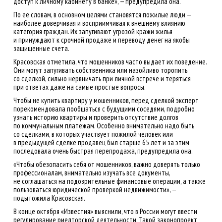
доступ к личному кабинету в банке», — предупредила она.
По ее словам, в основном целями становятся пожилые люди —
наиболее доверчивая и восприимчивая к внешнему влиянию
категория граждан. Их запугивают угрозой кражи жилья
и принуждают к срочной продаже и переводу денег на якобы
защищенные счета.
Красовская отметила, что мошенников часто выдает их поведение.
Они могут запугивать собственника или назойливо торопить
со сделкой, сильно нервничать при личной встрече и теряться
при ответах даже на самые простые вопросы.
Чтобы не купить квартиру у мошенников, перед сделкой эксперт
порекомендовала пообщаться с будущими соседями, подробно
узнать историю квартиры и проверить отсутствие долгов
по коммунальным платежам. Особенно внимательно надо быть
со сделками, в которых участвует пожилой человек или
в предыдущей сделке продавец был старше 65 лет и за этим
последовала очень быстрая перепродажа, предупредила она.
«Чтобы обезопасить себя от мошенников, важно доверять только
профессионалам, внимательно изучать все документы,
не соглашаться на подозрительные финансовые операции, а также
пользоваться юридической проверкой недвижимости», —
подытожила Красовская.
В конце октября «Известия» выяснили, что в России могут ввести
регулирование риелторской деятельности. Такой законопроект