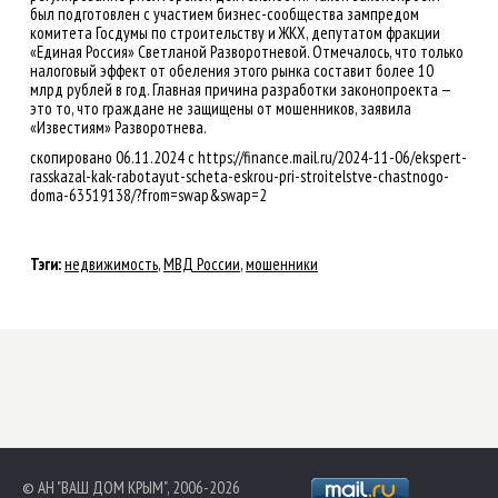
был подготовлен с участием бизнес-сообщества зампредом
комитета Госдумы по строительству и ЖКХ, депутатом фракции
«Единая Россия» Светланой Разворотневой. Отмечалось, что только
налоговый эффект от обеления этого рынка составит более 10
млрд рублей в год. Главная причина разработки законопроекта —
это то, что граждане не защищены от мошенников, заявила
«Известиям» Разворотнева.
скопировано 06.11.2024 с https://finance.mail.ru/2024-11-06/ekspert-
rasskazal-kak-rabotayut-scheta-eskrou-pri-stroitelstve-chastnogo-
doma-63519138/?from=swap&swap=2
Тэги:
недвижимость
,
МВД России
,
мошенники
© АН "ВАШ ДОМ КРЫМ", 2006-2026