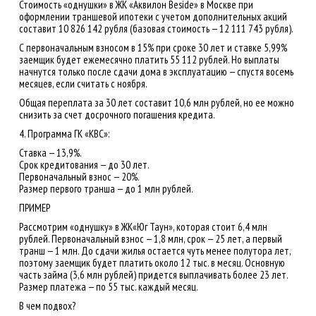
Стоимость «однушки» в ЖК «Аквилон Beside» в Москве при
оформлении траншевой ипотеки с учетом дополнительных акций
составит 10 826 142 рубля (базовая стоимость — 12 111 743 рубля).
С первоначальным взносом в 15% при сроке 30 лет и ставке 5,99%
заемщик будет ежемесячно платить 55 112 рублей. Но выплаты
начнутся только после сдачи дома в эксплуатацию — спустя восемь
месяцев, если считать с ноября.
Общая переплата за 30 лет составит 10,6 млн рублей, но ее можно
снизить за счет досрочного погашения кредита.
4. Программа ГК «КВС»:
Ставка — 13,9%.
Срок кредитования — до 30 лет.
Первоначальный взнос — 20%.
Размер первого транша — до 1 млн рублей.
ПРИМЕР
Рассмотрим «однушку» в ЖК«Юг Таун», которая стоит 6,4 млн
рублей. Первоначальный взнос — 1,8 млн, срок — 25 лет, а первый
транш — 1 млн. До сдачи жилья остается чуть менее полутора лет,
поэтому заемщик будет платить около 12 тыс. в месяц. Основную
часть займа (3,6 млн рублей) придется выплачивать более 23 лет.
Размер платежа — по 55 тыс. каждый месяц.
В чем подвох?