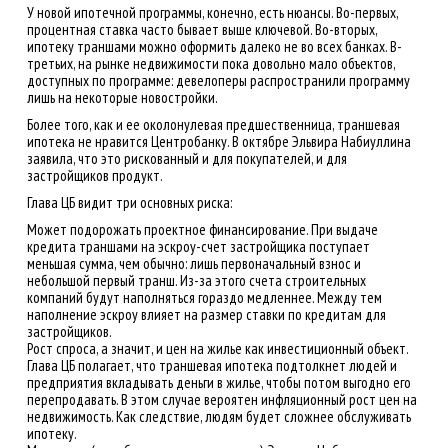
У новой ипотечной программы, конечно, есть нюансы. Во-первых,
процентная ставка часто бывает выше ключевой. Во-вторых,
ипотеку траншами можно оформить далеко не во всех банках. В-
третьих, на рынке недвижимости пока довольно мало объектов,
доступных по программе: девелоперы распространили программу
лишь на некоторые новостройки.
Более того, как и ее околонулевая предшественница, траншевая
ипотека не нравится Центробанку. В октябре Эльвира Набиуллина
заявила, что это рискованный и для покупателей, и для
застройщиков продукт.
Глава ЦБ видит три основных риска:
Может подорожать проектное финансирование. При выдаче
кредита траншами на эскроу-счет застройщика поступает
меньшая сумма, чем обычно: лишь первоначальный взнос и
небольшой первый транш. Из-за этого счета строительных
компаний будут наполняться гораздо медленнее. Между тем
наполнение эскроу влияет на размер ставки по кредитам для
застройщиков.
Рост спроса, а значит, и цен на жилье как инвестиционный объект.
Глава ЦБ полагает, что траншевая ипотека подтолкнет людей и
предприятия вкладывать деньги в жилье, чтобы потом выгодно его
перепродавать. В этом случае вероятен инфляционный рост цен на
недвижимость. Как следствие, людям будет сложнее обслуживать
ипотеку.