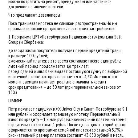
можно потратить на ремонт, аренду жилья или частично-
досрочное погашение ипотеки.
Что предлагают девелоперы
Пока траншевая ипотека не слишком распространена. Но мы
проанализировали предложения нескольких застройщиков.
1. Программа ЦРП «Петербургская Недвижимость» (холдинг Setl
Group) и Сбербанка:
до ввода жилья покупатель получает первый кредитный транш
в размере 100 рублей;
ежемесячный платеж в это время составляет всего один рубль;
льготный период продолжается до трех лет;
перед сдачей жилья банк выдает оставшуюся сумму по выбранной
ипотечной ставке, которая начинается от 4,7%. Именно в этот
момент заемщик начинает реально оплачивать кредит;
срок кредитования — до 30 лет (при первоначальном взносе от
15%).
ПРИМЕР
Петр покупает «двушку» в ЖК Univer City в Санкт-Петербурге за 9,1
млн рублей и оформляет траншевую ипотеку. Первоначальный
взнос по кредиту — 1,8 млн рублей. Ежемесячный платеж на время
строительства составит 1 рубль. После сдачи дома второй транш
оформляется по программе семейной ипотеки со ставкой 5,7%, и
окончательный размер платежа составит 43 650 рублей в месяц.