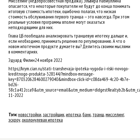
Мисселинг (недобросовестная продажа). Эльвира Набиуллина
опасается, что некоторые покупатели не будут до конца понимать
итоговую стоимость ипотеки, ошибочно полагая, что низкая
стоимость обслуживания первого транша — это навсегда. При этом
реальные условия программы вполне могут оказаться
неподходящими для них.
Глава ЦБ пообещала анализировать траншевую ипотеку дальше и,
если необходимо, принимать решения по регулированию. А что о
новом ипотечном продукте думаете вы? Делитесь своими мыслями
в комментариях.
Эдуард Филин24 ноября 2022
https://krym.cian.ru/stati-transhevaja-ipoteka-vygoda-i-riski-novogo-
kreditnogo-produkta-328144/?mindbox-message-
key=8703206284600279040&mindbox-click-id=c08da469-4c20-4b7e-
bd26-
58c1a412cca9&utm_source=email&utm_medium=didgestRealtyb2b&utm_c
11-2022
Тэги:
новостройки
,
застройщик
,
ипотека
,
банк
,
транш
,
мисселинг
,
эскроу
,
околонулевая ипотека