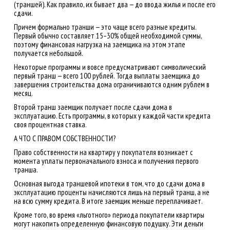
(траншей). Как правило, их бывает два — до ввода жилья и после его
сдачи.
Причем формально транши — это чаще всего разные кредиты.
Первый обычно составляет 15–30% общей необходимой суммы,
поэтому финансовая нагрузка на заемщика на этом этапе
получается небольшой.
Некоторые программы и вовсе предусматривают символический
первый транш — всего 100 рублей. Тогда выплаты заемщика до
завершения строительства дома ограничиваются одним рублем в
месяц.
Второй транш заемщик получает после сдачи дома в
эксплуатацию. Есть программы, в которых у каждой части кредита
своя процентная ставка.
А ЧТО С ПРАВОМ СОБСТВЕННОСТИ?
Право собственности на квартиру у покупателя возникает с
момента уплаты первоначального взноса и получения первого
транша.
Основная выгода траншевой ипотеки в том, что до сдачи дома в
эксплуатацию проценты начисляются лишь на первый транш, а не
на всю сумму кредита. В итоге заемщик меньше переплачивает.
Кроме того, во время «льготного» периода покупатели квартиры
могут накопить определенную финансовую подушку. Эти деньги