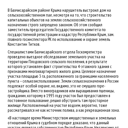
В Бахчисарайском районе Крыма нарушитель выстроил дом на
сельскохозяйственном пае, несмотря на то, что строительство
капитальных объектов на землях сельскохозяйственного
назначения строго запрещено законом. Об этом сообщил
заместитель председателя Государственного комитета по
государственной регистрации и кадастру Республики Крым, зам.
главного госинспектора РК по использованию и охране земель
Константин Титков.
Специалистами Бахчисарайского отдела Госкомрегистра
проведено выездное обследование земельного участка на
территории Плодовского сельского поселения, в результате
которого установлен факт строительства 4-этажного здания с
признаками многоквартирного жилого дома. Целевое назначение
участка площадью 3 га, расположенного за границами населенного
пункта – сельхозиспользование. Земли сельхозназначения в России
подлежат особой охране, но, видимо, это не смущало горе-
застройщика. Вместо виноградников или выращивания пшеницы,
гражданин, которому в 1995 году участок был предоставлен в
постоянное пользование, решил обустроить там просторное
жилище. Расположенный на участке водоем, вероятно, тоже
рассматривался не как источник полива, а как рекреационная зона.
«В настоящее время Министерством имущественных и земельных
отношений Крыма в судебном порядке доказано, что данный
участок является собственностью Республики Крым. Независимо от