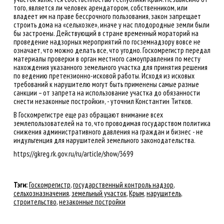
того, является ли человек арендатором, собственником, или
владеет им на праве бессрочного пользования, закон запрещает
строить дома на «сельхозке», иначе у нас плодородные земли были
бы застроены. Действующий в стране временный мораторий на
проведение надзорных мероприятий по госземнадзору вовсе не
означает, что можно делать все, что угодно. Госкомрегистр передал
материалы проверки в орган местного самоуправления по месту
нахождения указанного земельного участка для принятия решения
по ведению претензионно-исковой работы. Исходя из исковых
требований к нарушителю могут быть применены самые разные
санкции – от запрета на использование участка до обязанности
снести незаконные постройки», - уточнил Константин Титков.
В Госкомрегистре еще раз обращают внимание всех
землепользователей на то, что проводимая государством политика
снижения административного давления на граждан и бизнес - не
индульгенция для нарушителей земельного законодательства.
https://gkreg.rk.gov.ru/ru/article/show/3699
Тэги:
Госкомрегистр
,
государственный контроль надзор
,
сельхозназначения
,
земельный участок
,
Крым
,
нарушитель
,
строительство
,
незаконные постройки