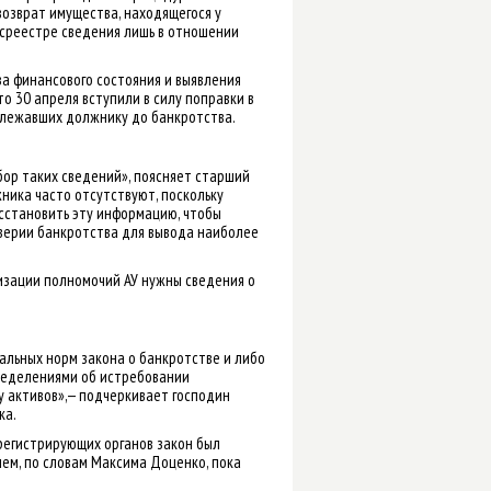
 возврат имущества, находящегося у
Росреестре сведения лишь в отношении
а финансового состояния и выявления
о 30 апреля вступили в силу поправки в
адлежавших должнику до банкротства.
бор таких сведений», поясняет старший
ника часто отсутствуют, поскольку
сстановить эту информацию, чтобы
верии банкротства для вывода наиболее
изации полномочий АУ нужны сведения о
альных норм закона о банкротстве и либо
пределениями об истребовании
 активов»,— подчеркивает господин
ка.
регистрирующих органов закон был
ем, по словам Максима Доценко, пока