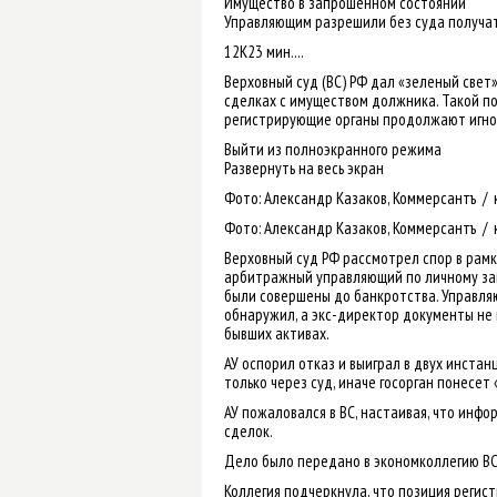
Имущество в запрошенном состоянии
Управляющим разрешили без суда получа
12K23 мин....
Верховный суд (ВС) РФ дал «зеленый свет
сделках с имуществом должника. Такой по
регистрирующие органы продолжают игно
Выйти из полноэкранного режима
Развернуть на весь экран
Фото: Александр Казаков, Коммерсантъ / 
Фото: Александр Казаков, Коммерсантъ / 
Верховный суд РФ рассмотрел спор в рамк
арбитражный управляющий по личному зап
были совершены до банкротства. Управля
обнаружил, а экс-директор документы не 
бывших активах.
АУ оспорил отказ и выиграл в двух инстан
только через суд, иначе госорган понесе
АУ пожаловался в ВС, настаивая, что инф
сделок.
Дело было передано в экономколлегию ВС
Коллегия подчеркнула, что позиция реги