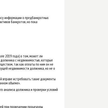
росу информации о предбанкротных
ктивов банкротов, но пока
ле 2019 года) о том, может ли
х должника с недвижимостью, которые
еством, так как оплаты по ним он не
екущей недвижимости должника, но не о
щий вправе истребовать такие документы
анном объеме».
го анализа должника и проверки условий
тей при проведении процедуры