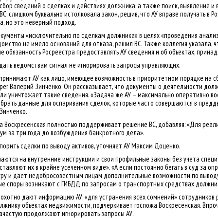
 сбор сведений о сделках и действиях должника, а также поиск, выявление и
ВС, слишком буквально истолковала закон, решив, что АУ вправе получать в 
, но это неверный подход.
окументы «исключительно по сделкам должника» в целях «проведения анализ
мство не имело оснований для отказа, решил ВС. Также коллегия указала, чт
ие обязанность Росреестра предоставлять АУ сведения и об объектах, прин
дать ведомствам сигнал не игнорировать запросы управляющих.
оспринимают АУ как лицо, имеющее возможность в приоритетном порядке на с
aper Валерий Зинченко. Он рассказывает, что документы о деятельности долж
ли уничтожает такие сведения. «Задача же АУ — максимально оперативно во
брать данные для оспаривания сделок, которые часто совершаются в предд
Зинченко.
а Воскресенская полностью поддерживает решение ВС, добавляя: «Для реал
м за три года до возбуждения банкротного дела».
орить сделки по выводу активов, уточняет АУ Максим Доценко.
лаются на внутренние инструкции и свои профильные законы без учета специ
ставляют их в крайне усеченном виде». «А если постоянно бегать в суд за о
дуру и дает недобросовестным лицам дополнительные возможности по выводу
ные споры возникают с ГИБДД по запросам о транспортных средствах должни
еохотно дают информацию АУ, «для устранения всех сомнений» сотрудников 
жнику объектах недвижимости, подчеркивает госпожа Воскресенская. Впроч
 зачастую продолжают игнорировать запросы АУ.