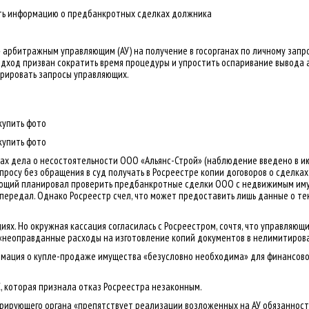
ть информацию о предбанкротных сделках должника
» арбитражным управляющим (АУ) на получение в госорганах по личному зап
дход призван сократить время процедуры и упростить оспаривание вывода а
рировать запросы управляющих.
купить фото
купить фото
ах дела о несостоятельности ООО «Альянс-Строй» (наблюдение введено в ию
росу без обращения в суд получать в Росреестре копии договоров о сделка
ющий планировал проверить предбанкротные сделки ООО с недвижимым имущ
передал. Однако Росреестр счел, что может предоставить лишь данные о т
циях. Но окружная кассация согласилась с Росреестром, сочтя, что управляю
т «неоправданные расходы на изготовление копий документов в нелимитиров
ормация о купле-продаже имущества «безусловно необходима» для финансово
, которая признала отказ Росреестра незаконным.
стрирующего органа «препятствует реализации возложенных на АУ обязаннос