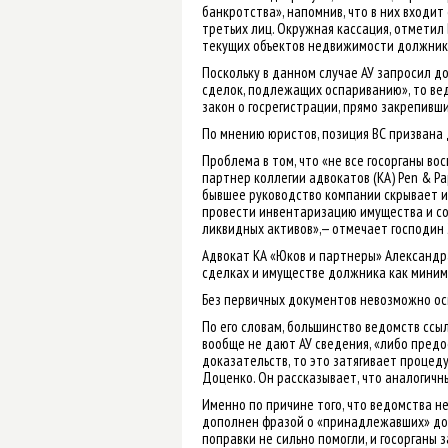
банкротства», напомнив, что в них входит
третьих лиц. Окружная кассация, отметил 
текущих объектов недвижимости должника
Поскольку в данном случае АУ запросил д
сделок, подлежащих оспариванию», то ведо
закон о госрегистрации, прямо закрепивш
По мнению юристов, позиция ВС призвана 
Проблема в том, что «не все госорганы в
партнер коллегии адвокатов (КА) Pen & P
бывшее руководство компании скрывает и
провести инвентаризацию имущества и со
ликвидных активов»,— отмечает господин 
Адвокат КА «Юков и партнеры» Александр
сделках и имуществе должника как миниму
Без первичных документов невозможно осп
По его словам, большинство ведомств ссы
вообще не дают АУ сведения, «либо предо
доказательств, то это затягивает проце
Доценко. Он рассказывает, что аналогич
Именно по причине того, что ведомства н
дополнен фразой о «принадлежавших» дол
поправки не сильно помогли, и госорганы