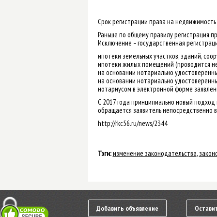
Срок регистрации права на недвижимость
Раньше по общему правилу регистрация пра
Исключение – государственная регистраци
ипотеки земельных участков, зданий, соо
ипотеки жилых помещений (проводится не
на основании нотариально удостоверенны
на основании нотариально удостоверенны
нотариусом в электронной форме заявлени
С 2017 года принципиально новый подход к
обращается заявитель непосредственно в
http://rkc56.ru/news/2344
Тэги:
изменение законодательства
,
закон
Добавить объявление
Оставит