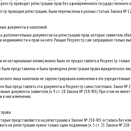
Росреестр проводит регистрацию прав без одновременного государственного к
естр проводил регистрацию, были перечислены в разных статьях Закона № 1
ные документы в налоговой
а дополнительных документов на регистрацию прав, которые заявитель обя
 недвижимости и прав на него. Раньше Росреестр сам запрашивал только вы
и их нотариальные копии) можно было не предоставлять в Росреестр только в
 были представлены и была проведена регистрация права юридического ли
еского лица налоговая не зарегистрировала изменения в его учредительные
жен был представлять эти документы в Росреестр самостоятельно. Закон № 
ьные документы заявителя (ч. 9 ст. 18 Закона № 218-ФЗ). При этом не имеет
и в них изменения.
 права
торые представляются на регистрацию в Законе № 218-ФЗ, остались без изме
ать на регистрацию нужно только один подлинник (ч. 3 ст. 21 Закона № 218