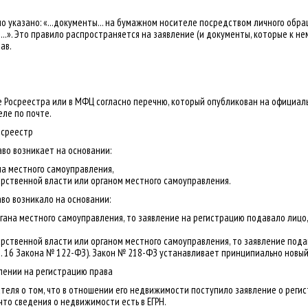
мо указано: «...документы... на бумажном носителе посредством личного об
.». Это правило распространяется на заявление (и документы, которые к нем
ав.
 Росреестра или в МФЦ согласно перечню, который опубликован на официаль
ле по почте.
осреестр
аво возникает на основании:
ана местного самоуправления,
арственной власти или органом местного самоуправления.
во возникало на основании:
ргана местного самоуправления, то заявление на регистрацию подавало лицо
рственной власти или органом местного самоуправления, то заявление подава
т. 16 Закона № 122-ФЗ). Закон № 218-ФЗ устанавливает принципиально новый п
лении на регистрацию права
еля о том, что в отношении его недвижимости поступило заявление о регис
что сведения о недвижимости есть в ЕГРН.