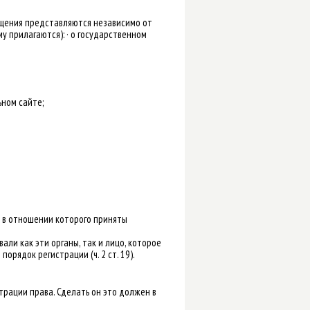
ращения представляются независимо от
у прилагаются): · о государственном
ном сайте;
, в отношении которого приняты
ли как эти органы, так и лицо, которое
орядок регистрации (ч. 2 ст. 19).
трации права. Сделать он это должен в