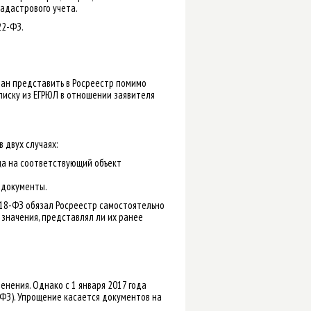
адастрового учета.
22-ФЗ.
зан представить в Росреестр помимо
писку из ЕГРЮЛ в отношении заявителя
 двух случаях:
ца на соответствующий объект
 документы.
218-ФЗ обязал Росреестр самостоятельно
 значения, представлял ли их ранее
нения. Однако с 1 января 2017 года
-ФЗ). Упрощение касается документов на