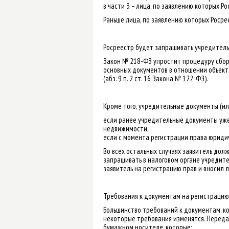
в части 3 – лица, по заявлению которых 
Раньше лица, по заявлению которых Росре
Росреестр будет запрашивать учредитель
Закон № 218-ФЗ упростит процедуру сбор
основных документов в отношении объекта
(абз. 9 п. 2 ст. 16 Закона № 122-ФЗ).
Кроме того, учредительные документы (ил
если ранее учредительные документы уже
недвижимости,
если с момента регистрации права юридич
Во всех остальных случаях заявитель дол
запрашивать в налоговом органе учредител
заявитель на регистрацию прав и вносил л
Требования к документам на регистрацию
Большинство требований к документам, ко
некоторые требования изменятся. Передав
бумажном носителе, которые: