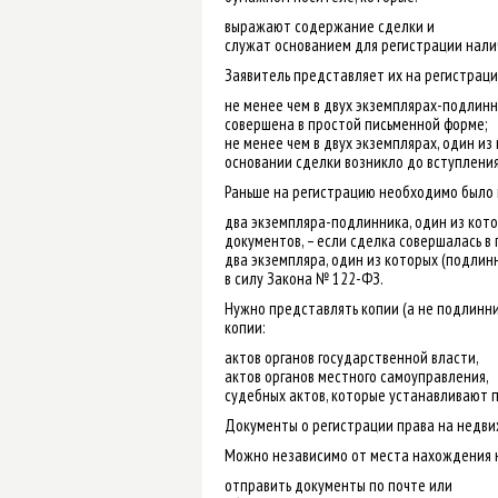
выражают содержание сделки и
служат основанием для регистрации налич
Заявитель представляет их на регистраци
не менее чем в двух экземплярах-подлинн
совершена в простой письменной форме;
не менее чем в двух экземплярах, один и
основании сделки возникло до вступления
Раньше на регистрацию необходимо было пр
два экземпляра-подлинника, один из кот
документов, – если сделка совершалась в
два экземпляра, один из которых (подлин
в силу Закона № 122-ФЗ.
Нужно представлять копии (а не подлинник
копии:
актов органов государственной власти,
актов органов местного самоуправления,
судебных актов, которые устанавливают п
Документы о регистрации права на недви
Можно независимо от места нахождения 
отправить документы по почте или