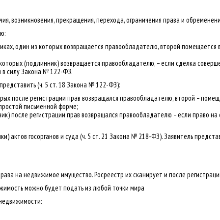
ия, возникновения, прекращения, перехода, ограничения права и обременен
ю:
иках, один из которых возвращается правообладателю, второй помещается в
з которых (подлинник) возвращается правообладателю, – если сделка соверш
 в силу Закона № 122-ФЗ.
едставить (ч. 5 ст. 18 Закона № 122-ФЗ):
орых после регистрации прав возвращался правообладателю, второй – поме
 простой письменной форме;
ник) после регистрации прав возвращался правообладателю – если право на
и) актов госорганов и суда (ч. 5 ст. 21 Закона № 218-ФЗ). Заявитель предст
рава на недвижимое имущество. Росреестр их сканирует и после регистрац
жимость можно будет подать из любой точки мира
недвижимости: