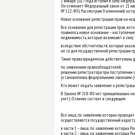
1 января 2017 года вступил в силу Федер
Он отменяет Федеральный закон от 21 июл
№ 122-ФЗ). Рассмотрим 9 изменений, кото
Новое основание регистрации прав на не
Все основания для регистрации прав, кото
появилось новое основание – наступление о
недвижимость, которые возникают в силу 
вследствие обстоятельств, которые указан
не со дня государственной регистрации п
Такие права юридически действительны да
по заявлениям правообладателей;
решению регистратора при поступлении от
установленных федеральными законами (ч.
Кто может подать заявление о регистрац
В Законе № 218-ФЗ нет принципиально нов
учет). Отличие состоит в следующем.
Все лица, по заявлению которых проводит
осуществляются государственный кадастро
в части 1 – лица, по заявлению которых 
в части 2 – лица, по заявлению которых 