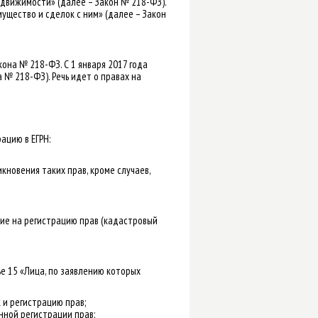
едвижимости» (далее – Закон № 218-ФЗ).
ущество и сделок с ним» (далее – Закон
кона № 218-ФЗ. С 1 января 2017 года
а № 218-ФЗ). Речь идет о правах на
ацию в ЕГРН:
новения таких прав, кроме случаев,
ние на регистрацию прав (кадастровый
е 15 «Лица, по заявлению которых
 и регистрацию прав;
нной регистрации прав;