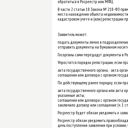
обратиться в Росреестр или МФЦ.
В части 2 статьи 18 Закона № 218-ФЗ пря
места нахождения объекта недвижимости..
кадастровом учете и (или) регистрации пр
Заявитель может:
подать документы лично в подразделение
отправить документы на бумажном носите
Госорганы сами передадут документы в Р
Упростится порядок регистрации, если пр
акта государственного органа, · акта орг
соглашения или договора с органом госуд
По действующему ранее порядку, если пра
акта государственного органа или акта о
указанные акты;
соглашения или договора с органом госуда
заключило договор или соглашение (ч. 1 с
Росреестр будет обязан уведомить о заяв
Росреестр обязан уведомить правообладат
день поступления заявления при условии, 