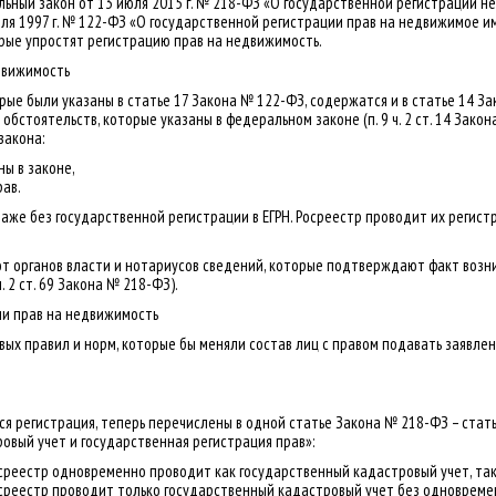
альный закон от 13 июля 2015 г. № 218-ФЗ «О государственной регистрации н
я 1997 г. № 122-ФЗ «О государственной регистрации прав на недвижимое им
рые упростят регистрацию прав на недвижимость.
движимость
рые были указаны в статье 17 Закона № 122-ФЗ, содержатся и в статье 14 За
бстоятельств, которые указаны в федеральном законе (п. 9 ч. 2 ст. 14 Закон
закона:
ы в законе,
рав.
же без государственной регистрации в ЕГРН. Росреестр проводит их регистр
 органов власти и нотариусов сведений, которые подтверждают факт возник
 2 ст. 69 Закона № 218-ФЗ).
ии прав на недвижимость
ых правил и норм, которые бы меняли состав лиц с правом подавать заявле
ся регистрация, теперь перечислены в одной статье Закона № 218-ФЗ – стать
вый учет и государственная регистрация прав»:
Росреестр одновременно проводит как государственный кадастровый учет, так
Росреестр проводит только государственный кадастровый учет без одновреме