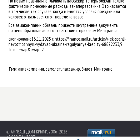
По новым правилам, оплачивать пассажир теперь обязан только
фактически понесенные расходы авиаперевозчика. Это касается
в том числе тех случаев, когда меняются условия поездки или
человек отказывается от перелета вовсе.
Все авиакомпании обязаны привести внутренние документы
по ценообразованию в соответствие с приказом Минтранса.
скопировано13.11.2025 с https://finance.mail.ru/article/v-ek-sochli-
nevozmozhnym-vydavat-ukraine-regulyarnye-kredity-68692233/?
from=swap&swap=2
Тэги:
авиакомпании
,
самолет
,
пассажир
,
билет
,
Минтранс
© АН "ВАШ ДОМ КРЫМ", 2006-2026
+7 978 741 7807