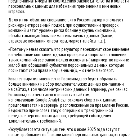
предпринимать меры по соблюдению законодательства в области
персональных данных для избежания применения к ним новых
штрафов.
Дело в том, объяснил специалист, что Роскомнадзор использует
риск-ориентированный подход при осуществлении проверок
компаний и этот уровень риска больше у крупных компаний,
обрабатывающих большие массивы личных данных (банки,
страховые компании, операторы, маркет-плейсы т.д.).
«Поэтому нельзя сказать, что регулятор переключит свое внимание
на небольшие компании, однако проверки и запросы в отношении
таких компаний все равно нельзя исключать (например, по причине
жалоб или обращений субъектов персональных данных, которые
посчитают свои права нарушенными)», — отметил эксперт.
Ковалев выразил мнение, что Роскомнадзор будет обращать
больше внимания на сбор пользовательских данных компаниями
на сайтах, в том числе метрических данных. Например, уже сейчас
Роскомнадзор негативно относится к сайтам,
использующим Google Analytics, поскольку сбор этих данных
предполагается на серверы, расположенные за пределами России.
Ведомство причисляет такую операцию к трансграничной
передаче персональных данных, требующей соблюдения
дополнительных требований.
«Усугубляется эта ситуация тем, что в июле 2025 года вступят
новые требования по “локализации” персональных данных, которые