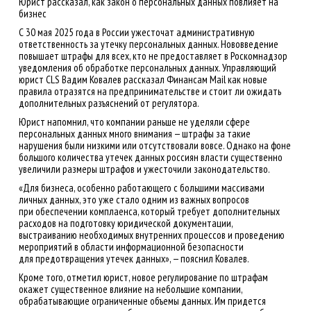
Юрист рассказал, как закон о персональных данных повлияет на
бизнес
С 30 мая 2025 года в России ужесточат административную
ответственность за утечку персональных данных. Нововведение
повышает штрафы для всех, кто не предоставляет в Роскомнадзор
уведомления об обработке персональных данных. Управляющий
юрист CLS Вадим Ковалев рассказал Финансам Mail как новые
правила отразятся на предпринимательстве и стоит ли ожидать
дополнительных разъяснений от регулятора.
Юрист напомнил, что компании раньше не уделяли сфере
персональных данных много внимания — штрафы за такие
нарушения были низкими или отсутствовали вовсе. Однако на фоне
большого количества утечек данных россиян власти существенно
увеличили размеры штрафов и ужесточили законодательство.
«Для бизнеса, особенно работающего с большими массивами
личных данных, это уже стало одним из важных вопросов
при обеспечении комплаенса, который требует дополнительных
расходов на подготовку юридической документации,
выстраиванию необходимых внутренних процессов и проведению
мероприятий в области информационной безопасности
для предотвращения утечек данных», — пояснил Ковалев.
Кроме того, отметил юрист, новое регулирование по штрафам
окажет существенное влияние на небольшие компании,
обрабатывающие ограниченные объемы данных. Им придется