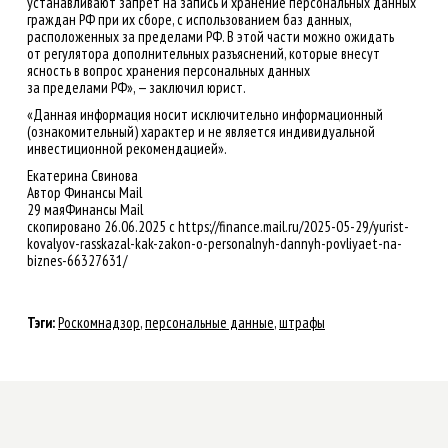
устанавливают запрет на запись и хранение персональных данных
граждан РФ при их сборе, с использованием баз данных,
расположенных за пределами РФ. В этой части можно ожидать
от регулятора дополнительных разъяснений, которые внесут
ясность в вопрос хранения персональных данных
за пределами РФ», — заключил юрист.
«Данная информация носит исключительно информационный
(ознакомительный) характер и не является индивидуальной
инвестиционной рекомендацией».
Екатерина Свинова
Автор Финансы Mail
29 маяФинансы Mail
скопировано 26.06.2025 с https://finance.mail.ru/2025-05-29/yurist-
kovalyov-rasskazal-kak-zakon-o-personalnyh-dannyh-povliyaet-na-
biznes-66327631/
Тэги:
Роскомнадзор
,
персональные данные
,
штрафы