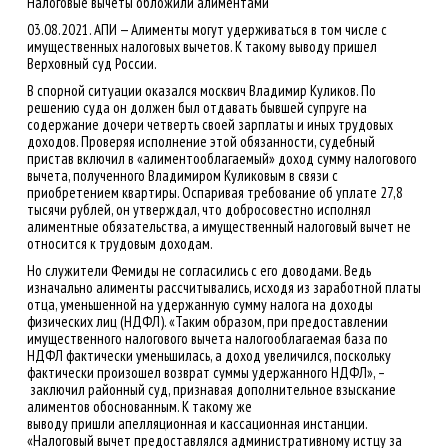
Налоговые вычеты обложили алиментами
03.08.2021. АПИ — Алименты могут удерживаться в том числе с
имущественных налоговых вычетов. К такому выводу пришел
Верховный суд России.
В спорной ситуации оказался москвич Владимир Куликов. По
решению суда он должен был отдавать бывшей супруге на
содержание дочери четверть своей зарплаты и иных трудовых
доходов. Проверяя исполнение этой обязанности, судебный
пристав включил в «алиментооблагаемый» доход сумму налогового
вычета, полученного Владимиром Куликовым в связи с
приобретением квартиры. Оспаривая требование об уплате 27,8
тысячи рублей, он утверждал, что добросовестно исполнял
алиментные обязательства, а имущественный налоговый вычет не
относится к трудовым доходам.
Но служители Фемиды не согласились с его доводами. Ведь
изначально алименты рассчитывались, исходя из заработной платы
отца, уменьшенной на удержанную сумму налога на доходы
физических лиц (НДФЛ). «Таким образом, при предоставлении
имущественного налогового вычета налогооблагаемая база по
НДФЛ фактически уменьшилась, а доход увеличился, поскольку
фактически произошел возврат суммы удержанного НДФЛ», –
заключил районный суд, признавая дополнительное взыскание
алиментов обоснованным. К такому же
выводу пришли апелляционная и кассационная инстанции.
«Налоговый вычет предоставлялся административному истцу за