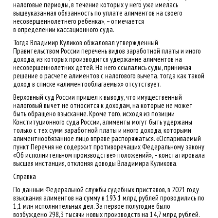
налоговые периоды, в течение которых у него уже имелась
вышеуказанная обязанность по уплате алиментов на своего
несовершеннолетнего ребенка», – отмечается
в определении кассационного суда.
Тогда Владимир Куликов обжаловал утвержденный
Правительством России перечень видов заработной платы и иного
дохода, из которых производится удержание алиментов на
несовершеннолетних детей. На него ссылались суды, принимая
решение о расчете алиментов с налогового вычета, тогда как такой
доход в списке «алиментооблагаемых» отсутствует.
Верховный суд России пришел к выводу, что имущественный
налоговый вычет не относится к доходам, на которые не может
быть обращено взыскание. Кроме того, исходя из позиции
Конституционного суда России, алименты могут быть удержаны
только с тех сумм заработной платы и иного дохода, которыми
алиментнообязанное лицо вправе распоряжаться. «Оспариваемый
пункт Перечня не содержит противоречащих Федеральному закону
«Об исполнительном производстве» положений», – констатировала
высшая инстанция, отклоняя доводы Владимира Куликова.
Справка
По данным Федеральной службы судебных приставов, в 2021 году
взыскания алиментов на сумму в 193,1 млрд рублей проводились по
1,1 млн исполнительных дел. За первое полугодие было
возбуждено 298,3 тысячи новых производств на 14,7 млрд рублей.