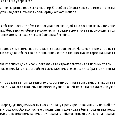
к от этого уберечься?
, чем на рынке городских квартир. Способов обмана довольно много, но есть
ухов – адвокат, руководитель юридического центра.
 собственности требует от покупателя аванс, обычно составляющий не мене
лку. Уберечься от обмана можно, если передача денег будет происходить то
деньги должны находиться в банковской ячейке.
ая загородные дома, представляется застройщиком. На самом деле у нее нет 
ики создают общество с ограниченной ответственностью, которое начинает 
ва красивых дома, чтобы показать, что строительство идет полным ходом. 
желающим. Затем «застройщик» исчезает вместе со всеми собранными деньга
м, подделывает свидетельство о собственности или доверенность, якобы вы
елке никакого отношения не имеет и узнает о ней, когда на его дачу или у
загородную недвижимость, вносят оплату в размере половины или полной ст
и-продажи. Однако после его подписания дом может быть продан еще неско
имально возможному количеству покупателей, мошенники исчезают, а покупа