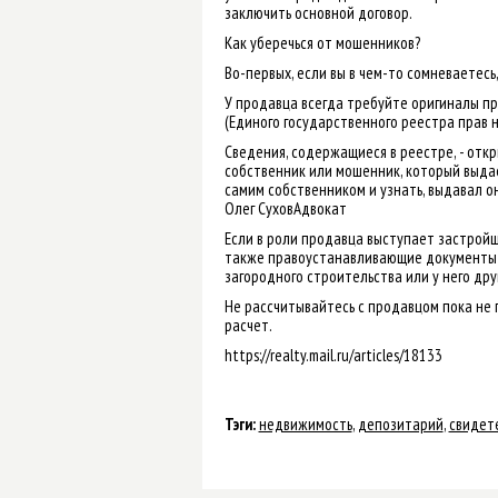
заключить основной договор.
Как уберечься от мошенников?
Во-первых, если вы в чем-то сомневаетес
У продавца всегда требуйте оригиналы пр
(Единого государственного реестра прав 
Сведения, содержащиеся в реестре, - откр
собственник или мошенник, который выдае
самим собственником и узнать, выдавал о
Олег СуховАдвокат
Если в роли продавца выступает застройщи
также правоустанавливающие документы н
загородного строительства или у него дру
Не рассчитывайтесь с продавцом пока не 
расчет.
https://realty.mail.ru/articles/18133
Тэги:
недвижимость
,
депозитарий
,
свидет