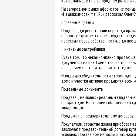
Как обманывают на загородном рынке и ка
На загородном рынке аферистов не меньше
«Недвижимости Mail.Ru» рассказал Олег С
Сорванные сделки
Продавец до регистрации перехода права
попросту скрывается и не выходит на сде
перехода права собственности, а до нее 
Фиктивные застройщики
Суть в том, что некая компания, продающ
документов на них. Схема такова: мошенн
обещанием построить на них коттеджи.
Иногда для убедительности строят один-д
дома и участки активно продаются всем 
Поддельные документы
Продавец, не являясь реальным владельце
продает дом. Настоящий собственник к сд
«владельцы».
Продажа по предварительному договору
Покупатели, страстно желая приобрести 
заключают предварительный договор купл
условиях. Продав дом несколько раз макс