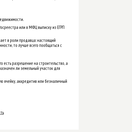
недвижимости.
осреестра или в МФЦ выписку из ЕГРП
упает в роли продавца: настоящий
ности, то лучше всего пообщаться с
го есть разрешение на строительство, а
азначен ли земельный участок для
ую ячейку, аккредитив или безналичный
ть