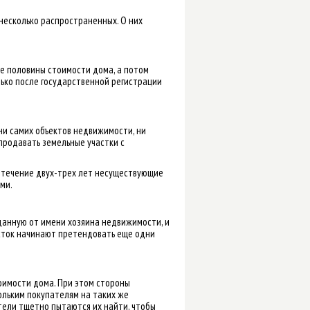
 несколько распространенных. О них
е половины стоимости дома, а потом
лько после государственной регистрации
ни самих объектов недвижимости, ни
продавать земельные участки с
В течение двух-трех лет несуществующие
ми.
данную от имени хозяина недвижимости, и
часток начинают претендовать еще одни
оимости дома. При этом стороны
льким покупателям на таких же
тели тщетно пытаются их найти, чтобы