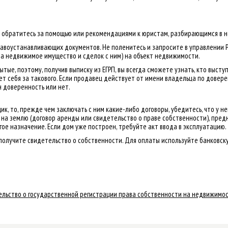
ь, обратитесь за помощью или рекомендациями к юристам, разбирающимся в 
авоустанавливающих документов. Не поленитесь и запросите в управлении Р
на недвижимое имущество и сделок с ним) на объект недвижимости.
ытые, поэтому, получив выписку из ЕГРП, вы всегда сможете узнать, кто выст
т себя за такового. Если продавец действует от имени владельца по доверен
н доверенность или нет.
к, то, прежде чем заключать с ним какие-либо договоры, убедитесь, что у не
а землю (договор аренды или свидетельство о праве собственности), предн
гое назначение. Если дом уже построен, требуйте акт ввода в эксплуатацию.
получите свидетельство о собственности. Для оплаты используйте банковск
ельство о государственной регистрации права собственности на недвижимос